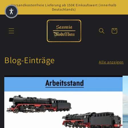
Versandkostenfreie Lieferung ab 150€ Einkaufswert (innerhalb
Deutschlands)
Warenkorb
Blog-Einträge
Alle anzeigen